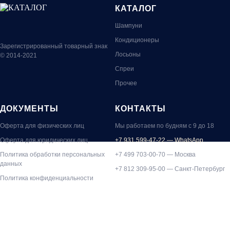
КАТАЛОГ
Шампуни
Кондиционеры
Зарегистрированный товарный знак
Лосьоны
© 2014-2021
Спреи
Прочее
ДОКУМЕНТЫ
КОНТАКТЫ
Оферта для физических лиц
Мы работаем по будням с 9 до 18
Оферта для юридических лиц
+7 931 599-47-22 — WhatsApp
Политика обработки персональных
+7
499 703-00-70
— Москва
данных
+7 812 309-95-00
— Санкт-Петербург
Политика конфиденциальности