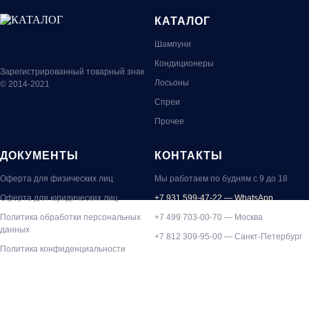
КАТАЛОГ
Шампуни
Кондиционеры
Зарегистрированный товарный знак
Лосьоны
© 2014-2021
Спреи
Прочее
ДОКУМЕНТЫ
КОНТАКТЫ
Оферта для физических лиц
Мы работаем по будням с 9 до 18
Оферта для юридических лиц
+7 931 599-47-22 — WhatsApp
Политика обработки персональных
+7
499 703-00-70
— Москва
данных
+7 812 309-95-00
— Санкт-Петербург
Политика конфиденциальности